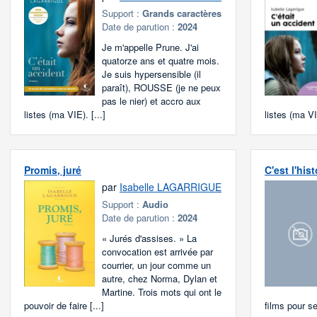
Support :
Grands caractères
Date de parution :
2024
Je m'appelle Prune. J'ai
quatorze ans et quatre mois.
Je suis hypersensible (il
paraît), ROUSSE (je ne peux
pas le nier) et accro aux
listes (ma VIE). [...]
listes (ma VIE
Promis, juré
C'est l'his
par
Isabelle LAGARRIGUE
Support :
Audio
Date de parution :
2024
« Jurés d'assises. » La
convocation est arrivée par
courrier, un jour comme un
autre, chez Norma, Dylan et
Martine. Trois mots qui ont le
pouvoir de faire [...]
films pour se 