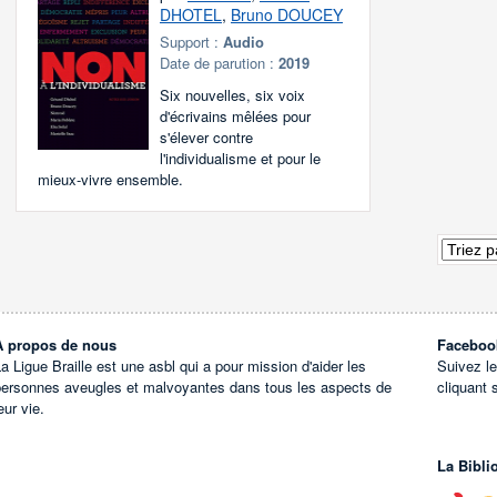
DHOTEL
,
Bruno DOUCEY
Support :
Audio
Date de parution :
2019
Six nouvelles, six voix
d'écrivains mêlées pour
s'élever contre
l'individualisme et pour le
mieux-vivre ensemble.
À propos de nous
Faceboo
a Ligue Braille est une asbl qui a pour mission d'aider les
Suivez l
personnes aveugles et malvoyantes dans tous les aspects de
cliquant 
eur vie.
La Bibli