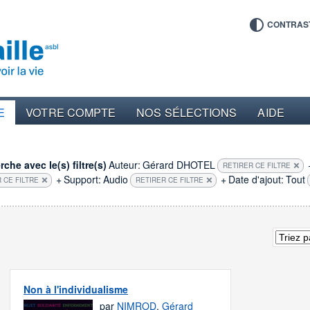
CONTRAS
E
VOTRE COMPTE
NOS SÉLECTIONS
AIDE
che avec le(s) filtre(s)
Auteur:
Gérard DHOTEL
RETIRER CE FILTRE
+
Support:
Audio
+
Date d'ajout:
Tout
 CE FILTRE
RETIRER CE FILTRE
Non à l'individualisme
par
NIMROD
,
Gérard