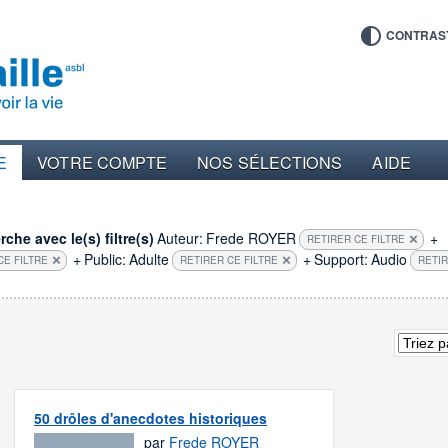
CONTRAS
E
VOTRE COMPTE
NOS SÉLECTIONS
AIDE
che avec le(s) filtre(s)
Auteur:
Frede ROYER
+
RETIRER CE FILTRE
+
Public:
Adulte
+
Support:
Audio
CE FILTRE
RETIRER CE FILTRE
RETIR
50 drôles d'anecdotes historiques
par
Frede ROYER