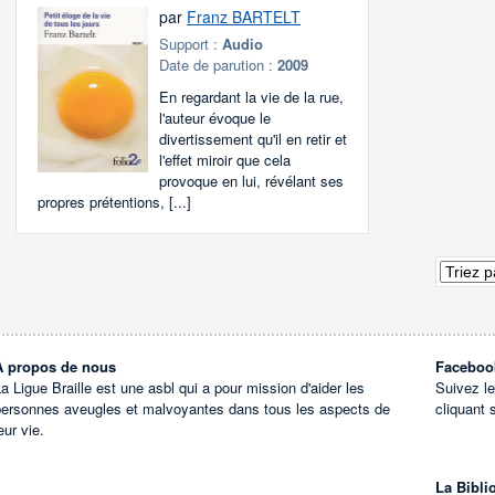
par
Franz BARTELT
Support :
Audio
Date de parution :
2009
En regardant la vie de la rue,
l'auteur évoque le
divertissement qu'il en retir et
l'effet miroir que cela
provoque en lui, révélant ses
propres prétentions, [...]
À propos de nous
Faceboo
a Ligue Braille est une asbl qui a pour mission d'aider les
Suivez l
personnes aveugles et malvoyantes dans tous les aspects de
cliquant 
eur vie.
La Bibli