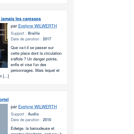
 jamais les caresses
par
Evelyne WILWERTH
Support :
Braille
Date de parution :
2017
Que va-t-il se passer sur
cette place dont la circulation
s'affole ? Un danger pointe,
enfle et vise l'un des
personnages. Mais lequel et
 [...]
ortel
par
Evelyne WILWERTH
Support :
Audio
Date de parution :
2010
Edwige, la baroudeuse et
reporter planétaire, sort peu à