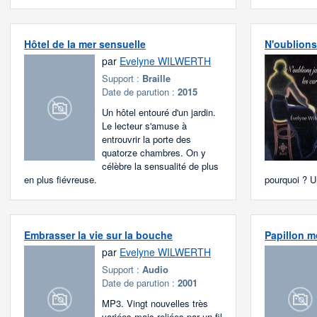
Hôtel de la mer sensuelle
N'oublions
par
Evelyne WILWERTH
Support :
Braille
Date de parution :
2015
Un hôtel entouré d'un jardin.
Le lecteur s'amuse à
entrouvrir la porte des
quatorze chambres. On y
célèbre la sensualité de plus
en plus fiévreuse.
pourquoi ? Un
Embrasser la vie sur la bouche
Papillon m
par
Evelyne WILWERTH
Support :
Audio
Date de parution :
2001
MP3. Vingt nouvelles très
variées mais reliées par un fil