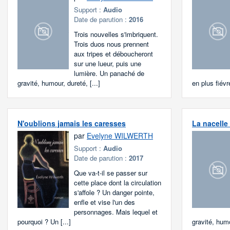
Support :
Audio
Date de parution :
2016
Trois nouvelles s'imbriquent.
Trois duos nous prennent
aux tripes et déboucheront
sur une lueur, puis une
lumière. Un panaché de
gravité, humour, dureté, [...]
en plus fiév
N'oublions jamais les caresses
La nacelle
par
Evelyne WILWERTH
Support :
Audio
Date de parution :
2017
Que va-t-il se passer sur
cette place dont la circulation
s'affole ? Un danger pointe,
enfle et vise l'un des
personnages. Mais lequel et
pourquoi ? Un [...]
gravité, humo