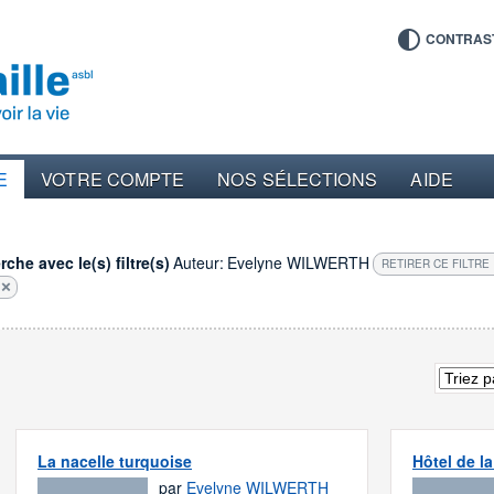
CONTRAS
E
VOTRE COMPTE
NOS SÉLECTIONS
AIDE
che avec le(s) filtre(s)
Auteur:
Evelyne WILWERTH
RETIRER CE FILTRE
La nacelle turquoise
Hôtel de l
par
Evelyne WILWERTH