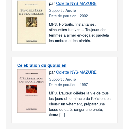
par
Colette NYS-MAZURE
Support :
Audio
Date de parution :
2002
MP3. Portraits, instantanés,
silhouettes furtives... Toujours des
femmes à aimer en-deça et par-delà
les ombres et les clartés.
Célébration du quotidien
par
Colette NYS-MAZURE
Support :
Audio
Date de parution :
1997
MP3. L'auteur célèbre la vie de tous
les jours et le miracle de l'existence :
choisir un vêtement, préparer une
tasse de café, ranger une photo,
écrire [...]