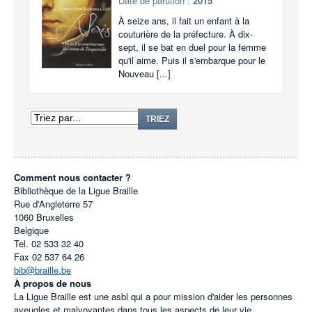
Date de parution :
2015
À seize ans, il fait un enfant à la
couturière de la préfecture. À dix-
sept, il se bat en duel pour la femme
qu'il aime. Puis il s'embarque pour le
Nouveau [...]
TRIEZ
Comment nous contacter ?
Bibliothèque de la Ligue Braille
Rue d'Angleterre 57
1060
Bruxelles
Belgique
Tel.
02 533 32 40
Fax
02 537 64 26
bib@braille.be
À propos de nous
La Ligue Braille est une asbl qui a pour mission d'aider les personnes
aveugles et malvoyantes dans tous les aspects de leur vie.