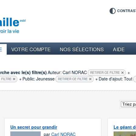
CONTRAS
E
VOTRE COMPTE
NOS SÉLECTIONS
AIDE
che avec le(s) filtre(s)
Auteur:
Carl NORAC
+
RETIRER CE FILTRE
+
Public:
Jeunesse
+
Date d'ajout:
Tout
 FILTRE
RETIRER CE FILTRE
Un secret pour grandir
Le géant d
par
Carl NORAC