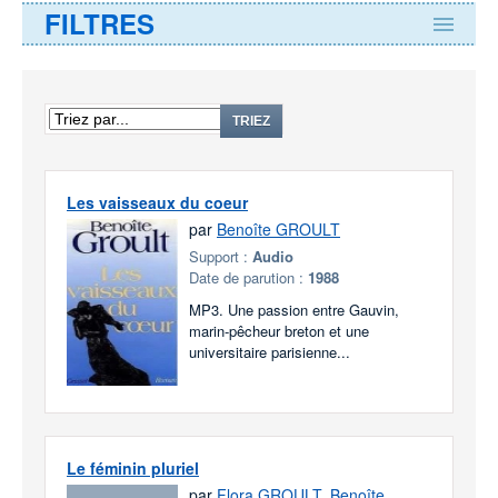
FILTRES
TRIEZ
Les vaisseaux du coeur
par
Benoîte GROULT
Support :
Audio
Date de parution :
1988
MP3. Une passion entre Gauvin,
marin-pêcheur breton et une
universitaire parisienne...
Le féminin pluriel
par
Flora GROULT
,
Benoîte