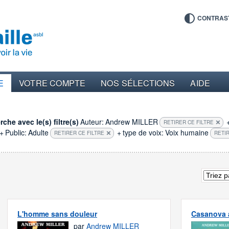
CONTRAS
E
VOTRE COMPTE
NOS SÉLECTIONS
AIDE
che avec le(s) filtre(s)
Auteur:
Andrew MILLER
RETIRER CE FILTRE
+
Public:
Adulte
+
type de voix:
Voix humaine
RETIRER CE FILTRE
RETIR
L'homme sans douleur
Casanova
par
Andrew MILLER