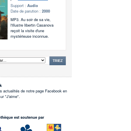
Support :
Audio
Date de parution :
2000
MP3. Au soir de sa vie,
l'illustre libertin Casanova
reçoit la visite d'une
mystérieuse inconnue.
TRIEZ
k
es actualités de notre page Facebook en
sur "J'aime".
othèque est soutenue par