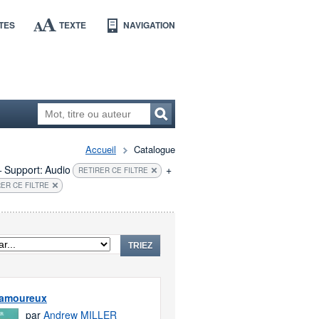
TES
TEXTE
NAVIGATION
Accueil
Catalogue
+
Support:
Audio
+
RETIRER CE FILTRE
ER CE FILTRE
TRIEZ
 amoureux
par
Andrew MILLER