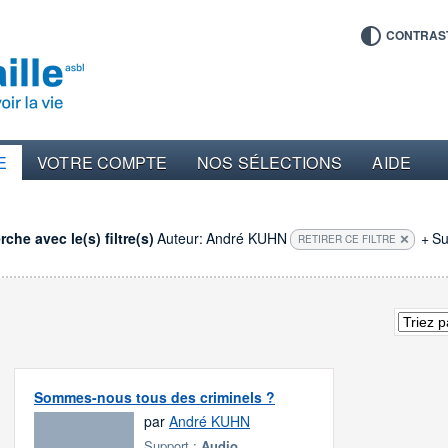
CONTRAS
E
VOTRE COMPTE
NOS SÉLECTIONS
AIDE
che avec le(s) filtre(s)
Auteur:
André KUHN
+
Su
RETIRER CE FILTRE
Sommes-nous tous des criminels ?
par
André KUHN
Support :
Audio