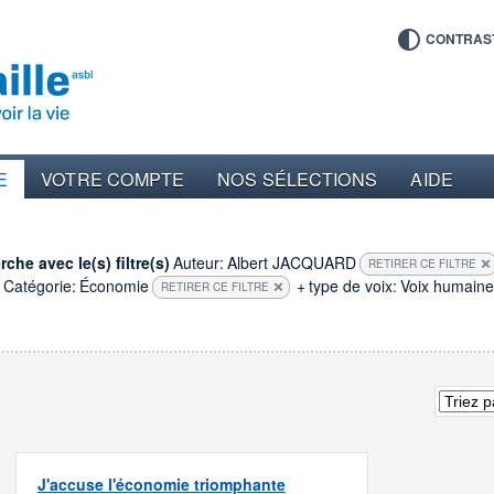
CONTRAS
E
VOTRE COMPTE
NOS SÉLECTIONS
AIDE
che avec le(s) filtre(s)
Auteur:
Albert JACQUARD
RETIRER CE FILTRE
Catégorie:
Économie
+
type de voix:
Voix humaine
RETIRER CE FILTRE
J'accuse l'économie triomphante