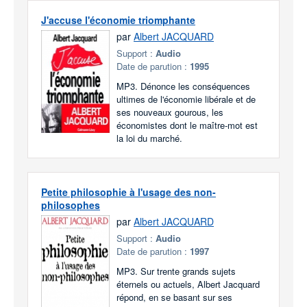
J'accuse l'économie triomphante
par
Albert JACQUARD
Support :
Audio
Date de parution :
1995
MP3. Dénonce les conséquences
ultimes de l'économie libérale et de
ses nouveaux gourous, les
économistes dont le maître-mot est
la loi du marché.
Petite philosophie à l'usage des non-
philosophes
par
Albert JACQUARD
Support :
Audio
Date de parution :
1997
MP3. Sur trente grands sujets
éternels ou actuels, Albert Jacquard
répond, en se basant sur ses