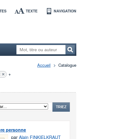
TES
TEXTE
NAVIGATION
Accueil
Catalogue
+
E
TRIEZ
ère personne
par
Alain FINKIELKRAUT