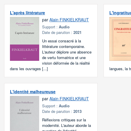
L'après littérature
L'ingratitu
par
Alain FINKIELKRAUT
Support :
Audio
Date de parution :
2021
Un essai consacré à la
littérature contemporaine.
L'auteur déplore une absence
de vertu formatrice et une
vision déformée de la réalité
dans les ouvrages [...]
langues, la 
L'identité malheureuse
par
Alain FINKIELKRAUT
Support :
Audio
Date de parution :
2013
Réflexions critiques sur la
modernité. L'auteur aborde la
question de l'identité