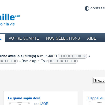
CONTRAS
E
VOTRE COMPTE
NOS SÉLECTIONS
AIDE
che avec le(s) filtre(s)
Auteur:
JAOR
+
RETIRER CE FILTRE
+
Date d'ajout:
Tout
 CE FILTRE
RETIRER CE FILTRE
Le grand sapin doré
L'appel du
par
JAOR