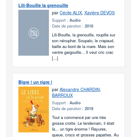
Lili-Bouille la grenouille
par
Cécile ALIX
,
Xavière DEVOS
Support :
Audio
Date de parution :
2016
Lili-Bouille, la grenouille, roupille sur
son nénuphar. Soupalo, le crapaud,
baille au bord de la mare. Mais son
ventre gargouille... Il veut cric crac
[...]
Bigre ! un tigre !
par
Alexandre CHARDIN
,
BARROUX
Support :
Audio
Date de parution :
2018
Tout a commencé par une très
grosse crotte. Le lendemain, il était
là... un tigre énorme ! Rayures,
queue, crocs et grosses papattes. Au