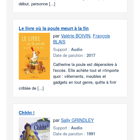
début, personne [...]
Le livre où la poule meurt à la fin
par
Valérie BOIVIN
,
François
BLAIS
Support :
Audio
Date de parution :
2017
Catherine la poule est dépensière à
l'excès. Elle achète tout et n'importe
quoi : vêtements, meubles et
gadgets en tout genre, quitte à finir
criblée de [...]
Chhht !
par
Sally GRINDLEY
Support :
Audio
Date de parution :
1991