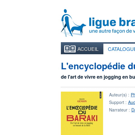
ACCUEIL
CATALOGU
L'encyclopédie d
de l'art de vivre en jogging en b
Auteur(s) :
P
Support :
Aud
Narrateur :
D