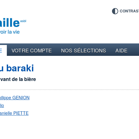
CONTRAS
E
VOTRE COMPTE
NOS SÉLECTIONS
AIDE
u baraki
uvant de la bière
hilippe GENION
io
anielle PIETTE