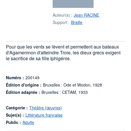
Auteur(s) :
Jean RACINE
Support :
Braille
Pour que les vents se lèvent et permettent aux bateaux
d'Agamemnon d'atteindre Troie, les dieux grecs exigent
le sacrifice de sa fille Iphigénie.
Numéro :
200149
Édition d'origine :
Bruxelles : Ode et Wodon, 1928
Édition adaptée :
Bruxelles : CETAM, 1933
Catégorie :
Théâtre (œuvres)
Sujet(s) :
Littérature française
Public :
Adulte