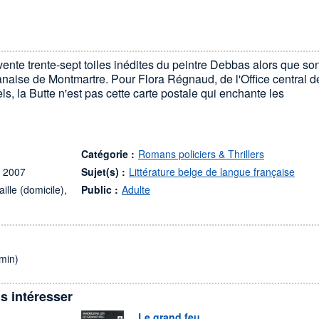
vente trente-sept toiles inédites du peintre Debbas alors que so
naise de Montmartre. Pour Flora Régnaud, de l'Office central d
rels, la Butte n'est pas cette carte postale qui enchante les
Catégorie :
Romans policiers & Thrillers
, 2007
Sujet(s) :
Littérature belge de langue française
ille (domicile),
Public :
Adulte
min)
s intéresser
Le grand feu