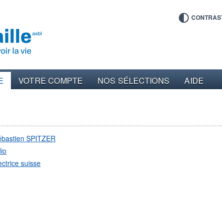
CONTRAS
E
VOTRE COMPTE
NOS SÉLECTIONS
AIDE
ébastien SPITZER
io
ectrice suisse