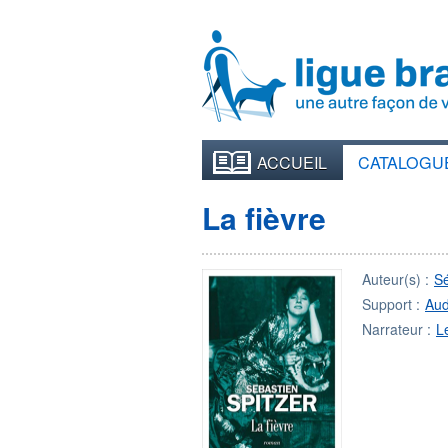
ACCUEIL
CATALOGU
La fièvre
Auteur(s) :
S
Support :
Aud
Narrateur :
L