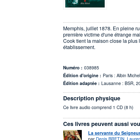
Memphis, juillet 1878. En pleine rue
première victime d'une étrange mal
Cook tient la maison close la plus 
établissement.
Numéro :
038985
Édition d'origine :
Paris : Albin Miche
Édition adaptée :
Lausanne : BSR, 2
Description physique
Ce livre audio comprend 1 CD (8 h)
Ces livres peuvent aussi vou
La servante du Seigneu
par
Denis BRETIN
,
Laure