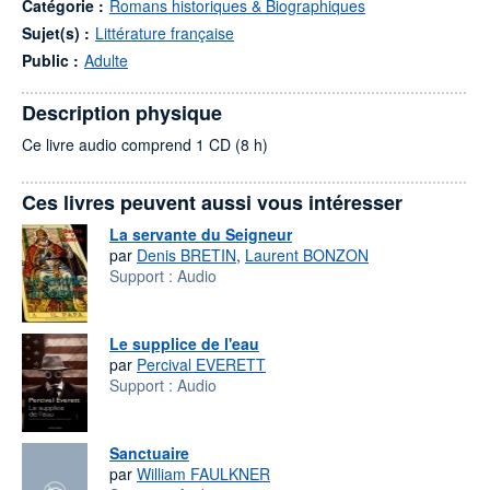
Catégorie :
Romans historiques & Biographiques
Sujet(s) :
Littérature française
Public :
Adulte
Description physique
Ce livre audio comprend 1 CD (8 h)
Ces livres peuvent aussi vous intéresser
La servante du Seigneur
par
Denis BRETIN
,
Laurent BONZON
Support :
Audio
Le supplice de l'eau
par
Percival EVERETT
Support :
Audio
Sanctuaire
par
William FAULKNER