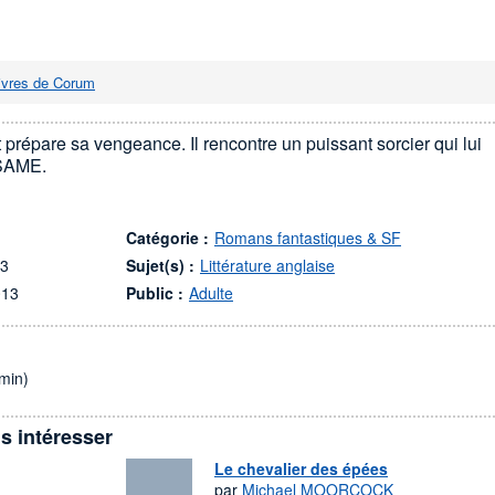
livres de Corum
prépare sa vengeance. Il rencontre un puissant sorcier qui lui
ÉSAME.
Catégorie :
Romans fantastiques & SF
03
Sujet(s) :
Littérature anglaise
013
Public :
Adulte
min)
s intéresser
Le chevalier des épées
par
Michael MOORCOCK