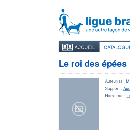
ACCUEIL
CATALOGU
Le roi des épées
Auteur(s) :
M
Support :
Aud
Narrateur :
L