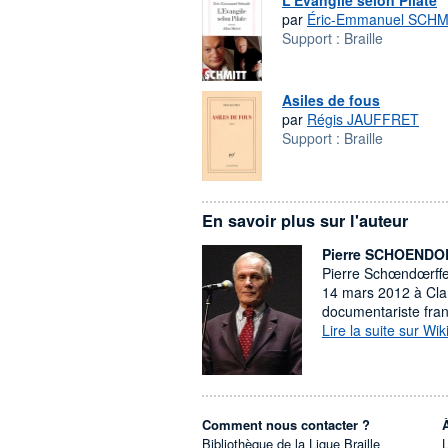
L'Évangile selon Pilate
par
Éric-Emmanuel SCHM
Support :
Braille
Asiles de fous
par
Régis JAUFFRET
Support :
Braille
En savoir plus sur l'auteur
Pierre SCHOEND
Pierre Schœndœrffe
14 mars 2012 à Clam
documentariste fran
Lire la suite sur Wik
Comment nous contacter ?
Bibliothèque de la Ligue Braille
L