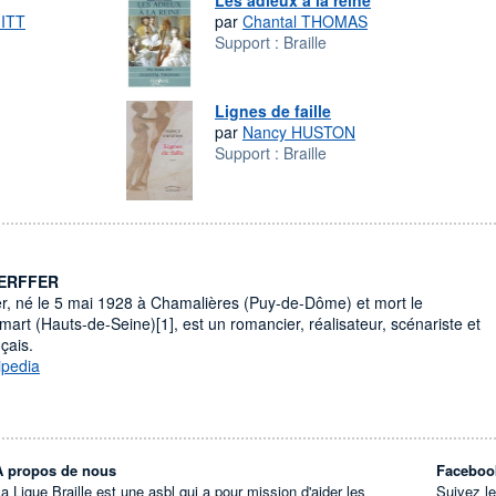
Les adieux à la reine
ITT
par
Chantal THOMAS
Support :
Braille
Lignes de faille
par
Nancy HUSTON
Support :
Braille
OERFFER
r, né le 5 mai 1928 à Chamalières (Puy-de-Dôme) et mort le
art (Hauts-de-Seine)[1], est un romancier, réalisateur, scénariste et
çais.
ipedia
À propos de nous
Faceboo
a Ligue Braille est une asbl qui a pour mission d'aider les
Suivez l