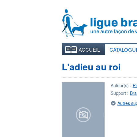
ACCUEIL
CATALOGU
L'adieu au roi
Auteur(s) :
P
Support :
Brai
Autres su