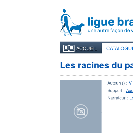
ACCUEIL
CATALOGU
Les racines du p
Auteur(s) :
V
Support :
Aud
Narrateur :
L