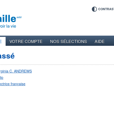
CONTRAS
E
VOTRE COMPTE
NOS SÉLECTIONS
AIDE
assé
irginia C. ANDREWS
io
ectrice française