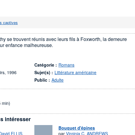
s captives
hy se trouvent réunis avec leurs fils à Foxworth, la demeure
 leur enfance malheureuse.
Catégorie :
Romans
irs, 1996
Sujet(s) :
Littérature américaine
Public :
Adulte
5 min)
s intéresser
Bouquet d'épines
David ELLIS
par
Virginia C. ANDREWS