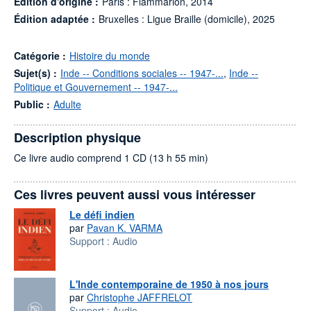
Édition d'origine :
Paris : Flammarion, 2014
Édition adaptée :
Bruxelles : Ligue Braille (domicile), 2025
Catégorie :
Histoire du monde
Sujet(s) :
Inde -- Conditions sociales -- 1947-...
,
Inde --
Politique et Gouvernement -- 1947-...
Public :
Adulte
Description physique
Ce livre audio comprend 1 CD (13 h 55 min)
Ces livres peuvent aussi vous intéresser
Le défi indien
par
Pavan K. VARMA
Support :
Audio
L'Inde contemporaine de 1950 à nos jours
par
Christophe JAFFRELOT
Support :
Audio