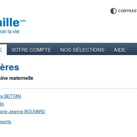
CONTRAS
E
VOTRE COMPTE
NOS SÉLECTIONS
AIDE
mères
sine maternelle
va BETTAN
io
arie-Jeanne BOUVARD
pports