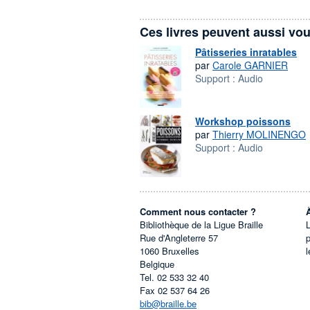
Ces livres peuvent aussi vou
Pâtisseries inratables
par
Carole GARNIER
Support :
Audio
Workshop poissons
par
Thierry MOLINENGO
Support :
Audio
Comment nous contacter ?
Bibliothèque de la Ligue Braille
L
Rue d'Angleterre 57
1060
Bruxelles
l
Belgique
Tel.
02 533 32 40
Fax
02 537 64 26
bib@braille.be